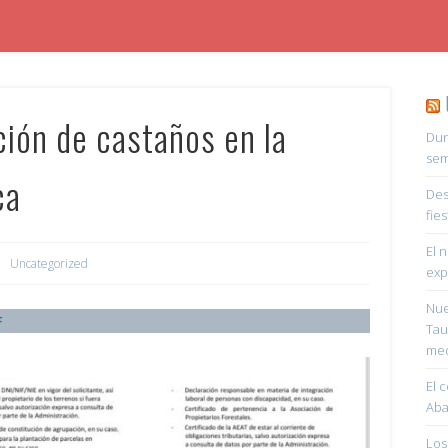
ción de castaños en la
Dun
sem
ca
Des
fie
El 
Uncategorized
exp
Nue
F
Tau
med
El 
Aba
Los