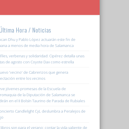
Última Hora / Noticias
can Dhu y Pablo López actuarán este fin de
ana a menos de media hora de Salamanca
files, verbenas y solidaridad: Cipérez detalla unas
stas de agosto con Coyote Dax como estrella
nuevo 'vecino' de Cabrerizos que genera
ectación entre los vecinos
ve jóvenes promesas de la Escuela de
romaquia de la Diputación de Salamanca se
irán en el II Bolsín Taurino de Parada de Rubiales
concierto Candlelight CyL deslumbra a Peralejos de
jo
 libros son para el verano: contar la vida valiente de