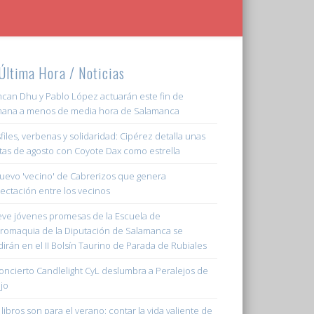
Última Hora / Noticias
can Dhu y Pablo López actuarán este fin de
ana a menos de media hora de Salamanca
files, verbenas y solidaridad: Cipérez detalla unas
stas de agosto con Coyote Dax como estrella
nuevo 'vecino' de Cabrerizos que genera
ectación entre los vecinos
ve jóvenes promesas de la Escuela de
romaquia de la Diputación de Salamanca se
irán en el II Bolsín Taurino de Parada de Rubiales
concierto Candlelight CyL deslumbra a Peralejos de
jo
 libros son para el verano: contar la vida valiente de