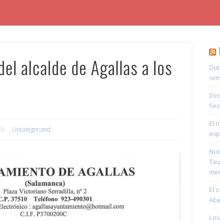
del alcalde de Agallas a los
Dun
sem
Des
fie
El 
Uncategorized
exp
Nue
Tau
med
El 
Aba
Los