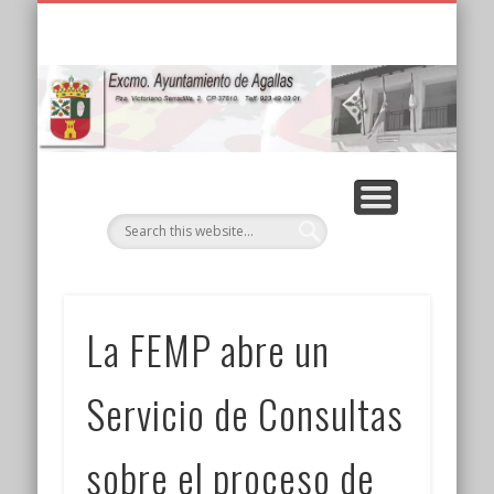
PRECIOS CAMPING AGALLAS (VERANO 2025)
ALQUILER DE CASAS RURALES
EDUCACIÓN AMBIENTAL
RESIDENCIA EL PLANTÍO
TABLÓN DE ANUNCIOS
SALUD Y PREVENCIÓN
BOLETÍN DE EMPLEO
PARA EL RECUERDO
AYUNTAMIENTO
EL MUNICIPIO
NOTICIAS
INICIO
Ay
d
La FEMP abre un
Servicio de Consultas
sobre el proceso de