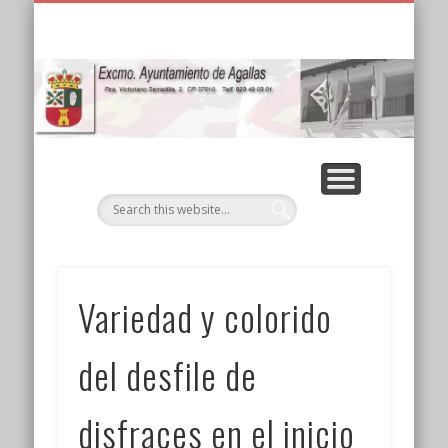
PRECIOS CAMPING AGALLAS (VERANO 2025)
ALQUILER DE CASAS RURALES
EDUCACIÓN AMBIENTAL
RESIDENCIA EL PLANTÍO
TABLÓN DE ANUNCIOS
SALUD Y PREVENCIÓN
BOLETÍN DE EMPLEO
PARA EL RECUERDO
AYUNTAMIENTO
EL MUNICIPIO
NOTICIAS
INICIO
Ay
d
Variedad y colorido
del desfile de
disfraces en el inicio